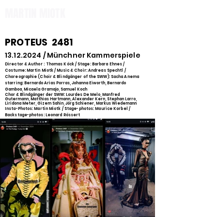
MARTIN MIOTK
PROTEUS 2481
13.12.2024
/ Münchner Kammerspiele
Director & Author :
Thomas Köc
k /
Stage: Barbara Ehnes /
Costume: Martin Miotk / Music & Choir: Andreas Spechtl /
Choreographie (Choir & Blindgänger of the SWW): Sacha Anema
starring:
Bernardo Arias Porras
,
Johanna Eiworth
, Bernardo
Gamboa, Micaela Gramajo,
Samuel Koch
C
hor & Blindgänger der SWW: Lourdes De Melo, Manfred
Gutermann, Matthias Hartmann, Alexander Kern, Stephan Larro,
Liridona Meter, Gizem Sahin, Jörg Schiener, Markus Wiedemann
Insta-Photos: Martin Miotk /
Stage-photos: Maurice Korbel /
Backstage-photos: Leonard Rössert